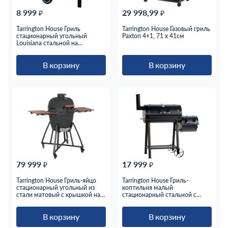
8 999
29 998,99
₽
₽
Tarrington House Гриль
Tarrington House Газовый гриль
стационарный угольный
Paxton 4+1, 71 x 41см
Louisiana стальной на
подставке с крышкой 19.5кг,
115 x 74 x 98.5см
В корзину
В корзину
79 999
17 999
₽
₽
Tarrington House Гриль-яйцо
Tarrington House Гриль-
стационарный угольный из
коптильня малый
стали матовый с крышкой на
стационарный стальной с
колесах 73.8кг, 54см
жаростойким покрытием с
двумя камерами полкой на
В корзину
В корзину
колесах, 132 x 56 x 118см