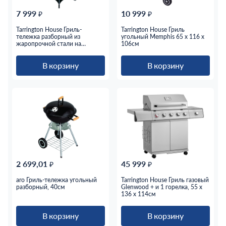
7 999
10 999
₽
₽
Tarrington House Гриль-
Tarrington House Гриль
тележка разборный из
угольный Memphis 65 x 116 x
жаропрочной стали на
106см
колесах, 57см
В корзину
В корзину
2 699,01
45 999
₽
₽
aro Гриль-тележка угольный
Tarrington House Гриль газовый
разборный, 40см
Glenwood + и 1 горелка, 55 х
136 х 114см
В корзину
В корзину