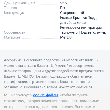
Длина упаковки, см
52.5
Топливо
Газ
Конструкция
Стационарный
Колеса; Крышка; Поддон
для сбора жира;
Регулировка температуры;
Особенности
Термометр; Подсветка ручек
Материал
Металл
Ассортимент сезонного предложения мебели ограничен и
может отличаться в Вашем ТЦ. Уточняйте ассортимент,
наличие товаров, цены и другие подробности предложения в
Вашем ТЦ МЕТRО. Товары, подлежащие обязательной
сертификации, сертифицированы. Количество товара
ограничено. Внешний вид товара может отличаться от
изображения в рекламном материале. Для приобретения
Мы используем
cookie-файлы
, чтобы получать
алкогольной продукции для последующей реализации
статистику, которая помогает показывать вам самые
требуется алкогольная лицензия. Представлен пример
интересные и выгодные предложения. Вы можете
сервировки в стационарном торговом объекте.