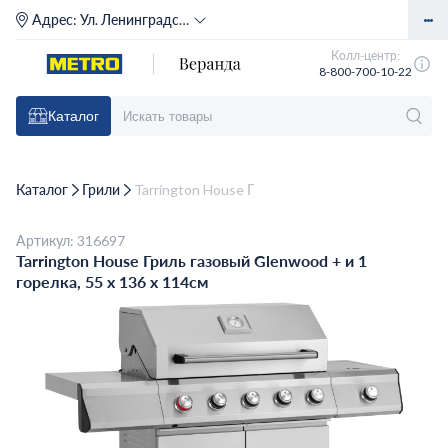
Адрес:
Ул. Ленинградское шоссе, д. 71Г (м. Речной вокзал)
Колл-центр:
8-800-700-10-22
Каталог
Каталог
Грили
Tarrington House Гриль газовый Glenwood + и 1 г
Артикул: 316697
Tarrington House Гриль газовый Glenwood + и 1
горелка, 55 х 136 х 114см