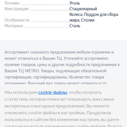
Топливо
Уголь
Конструкция
Стационарный
Колеса; Поддон для сбора
Особенности
жира; Столик
Материал
Сталь
Ассортимент сезонного предложения мебели ограничен и
может отличаться в Вашем ТЦ. Уточняйте ассортимент,
наличие товаров, цены и другие подробности предложения в
Вашем ТЦ МЕТRО. Товары, подлежащие обязательной
сертификации, сертифицированы. Количество товара
ограничено. Внешний вид товара может отличаться от
изображения в рекламном материале. Для приобретения
Мы используем
cookie-файлы
, чтобы получать
алкогольной продукции для последующей реализации
статистику, которая помогает показывать вам самые
требуется алкогольная лицензия. Представлен пример
интересные и выгодные предложения. Вы можете
сервировки в стационарном торговом объекте.
отключить cookie-файлы в настройках. Продолжая
Цена:
14 999
₽
пользоваться сайтом без изменения настроек, вы даете
В корзину
согласие на использование ваших cookie-файлов. Всегда