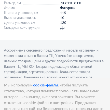
Размер, см
74 х 110 х 110
Форма
Фигурная
Ширина упаковки, см
115
Высота упаковки, см
10
Длина упаковки, см
120
Складная конструкция
Да
Ассортимент сезонного предложения мебели ограничен и
может отличаться в Вашем ТЦ. Уточняйте ассортимент,
наличие товаров, цены и другие подробности предложения в
Вашем ТЦ МЕТRО. Товары, подлежащие обязательной
сертификации, сертифицированы. Количество товара
ограничено. Внешний вид товара может отличаться от
изображения в рекламном материале. Для приобретения
Мы используем
cookie-файлы
, чтобы получать
алкогольной продукции для последующей реализации
статистику, которая помогает показывать вам самые
требуется алкогольная лицензия. Представлен пример
интересные и выгодные предложения. Вы можете
сервировки в стационарном торговом объекте.
отключить cookie-файлы в настройках. Продолжая
Цена:
9 999
₽
пользоваться сайтом без изменения настроек, вы даете