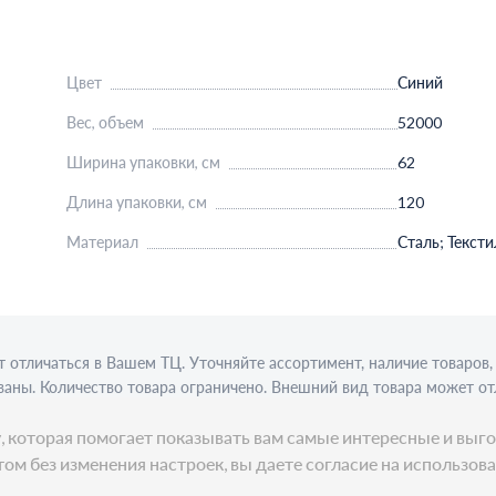
Цвет
Синий
Вес, объем
52000
Ширина упаковки, см
62
Длина упаковки, см
120
Материал
Сталь; Тексти
 отличаться в Вашем ТЦ. Уточняйте ассортимент, наличие товаро
аны. Количество товара ограничено. Внешний вид товара может от
ции требуется алкогольная лицензия. Представлен пример сервиро
ку, которая помогает показывать вам самые интересные и в
ом без изменения настроек, вы даете согласие на использов