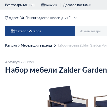
Все товары METRO
Veranda
Договор поставки
Адрес:
Ул. Ленинградское шоссе, д. 71Г (м. Речной вокзал)
Каталог
Veranda
Каталог
Мебель для веранды
Набор мебели Zalder Garden Vo
Артикул: 668991
Набор мебели Zalder Garden