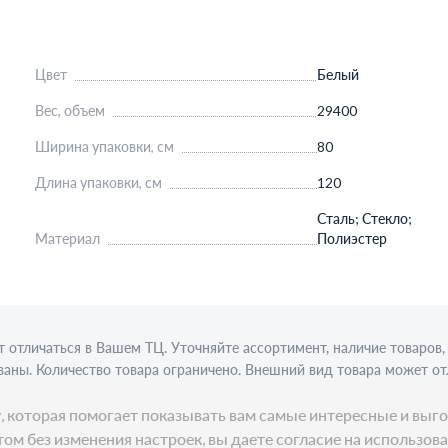
Цвет
Белый
Вес, объем
29400
Ширина упаковки, см
80
Длина упаковки, см
120
Сталь; Стекло;
Материал
Полиэстер
 отличаться в Вашем ТЦ. Уточняйте ассортимент, наличие товаро
аны. Количество товара ограничено. Внешний вид товара может от
ции требуется алкогольная лицензия. Представлен пример сервиро
ку, которая помогает показывать вам самые интересные и в
ом без изменения настроек, вы даете согласие на использов