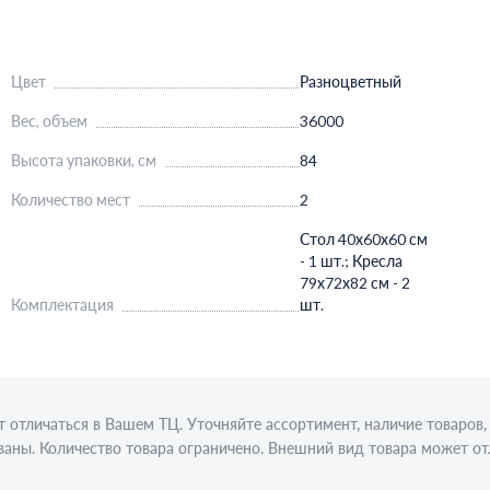
Цвет
Разноцветный
Вес, объем
36000
Высота упаковки, см
84
Количество мест
2
Стол 40х60х60 см
- 1 шт.; Кресла
79х72х82 см - 2
Комплектация
шт.
 отличаться в Вашем ТЦ. Уточняйте ассортимент, наличие товаро
аны. Количество товара ограничено. Внешний вид товара может от
ции требуется алкогольная лицензия. Представлен пример сервиро