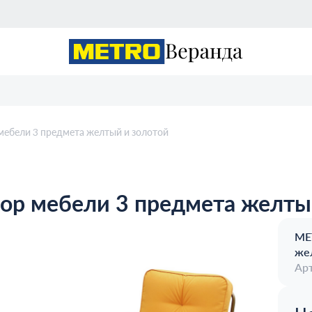
бели 3 предмета желтый и золотой
р мебели 3 предмета желтый
ME
же
Арт