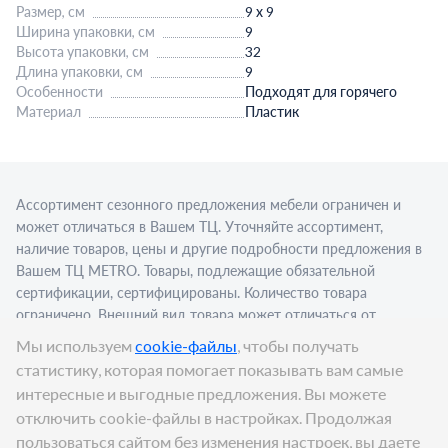
Размер, см
9 х 9
Ширина упаковки, см
9
Высота упаковки, см
32
Длина упаковки, см
9
Особенности
Подходят для горячего
Материал
Пластик
Ассортимент сезонного предложения мебели ограничен и
может отличаться в Вашем ТЦ. Уточняйте ассортимент,
наличие товаров, цены и другие подробности предложения в
Вашем ТЦ МЕТRО. Товары, подлежащие обязательной
сертификации, сертифицированы. Количество товара
ограничено. Внешний вид товара может отличаться от
изображения в рекламном материале. Для приобретения
Мы используем
cookie-файлы
, чтобы получать
алкогольной продукции для последующей реализации
статистику, которая помогает показывать вам самые
требуется алкогольная лицензия. Представлен пример
интересные и выгодные предложения. Вы можете
сервировки в стационарном торговом объекте.
отключить cookie-файлы в настройках. Продолжая
Цена:
99,91
₽
пользоваться сайтом без изменения настроек, вы даете