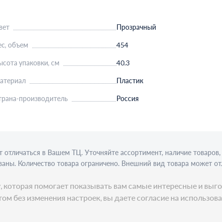
вет
Прозрачный
ес, объем
454
ысота упаковки, см
40.3
атериал
Пластик
трана-производитель
Россия
 отличаться в Вашем ТЦ. Уточняйте ассортимент, наличие товаро
аны. Количество товара ограничено. Внешний вид товара может от
ции требуется алкогольная лицензия. Представлен пример сервиро
ку, которая помогает показывать вам самые интересные и в
ом без изменения настроек, вы даете согласие на использов