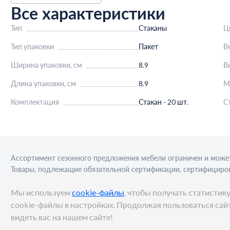
Все характеристики
Тип
Стаканы
Ц
Тип упаковки
Пакет
В
Ширина упаковки, см
8.9
В
Длина упаковки, см
8.9
М
Комплектация
Стакан - 20 шт.
С
Ассортимент сезонного предложения мебели ограничен и может
Товары, подлежащие обязательной сертификации, сертифициров
приобретения алкогольной продукции для последующей реализа
Мы используем
cookie-файлы
, чтобы получать статисти
cookie-файлы в настройках. Продолжая пользоваться сайт
видеть вас на нашем сайте!
© METRO Cash and Carry Russia, 2026