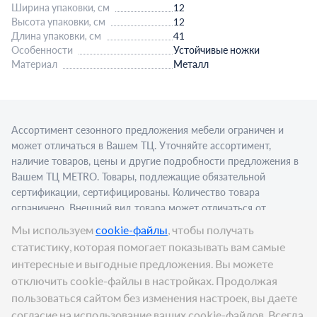
Ширина упаковки, см
12
Высота упаковки, см
12
Длина упаковки, см
41
Особенности
Устойчивые ножки
Материал
Металл
Ассортимент сезонного предложения мебели ограничен и
может отличаться в Вашем ТЦ. Уточняйте ассортимент,
наличие товаров, цены и другие подробности предложения в
Вашем ТЦ МЕТRО. Товары, подлежащие обязательной
сертификации, сертифицированы. Количество товара
ограничено. Внешний вид товара может отличаться от
изображения в рекламном материале. Для приобретения
Мы используем
cookie-файлы
, чтобы получать
алкогольной продукции для последующей реализации
статистику, которая помогает показывать вам самые
требуется алкогольная лицензия. Представлен пример
интересные и выгодные предложения. Вы можете
сервировки в стационарном торговом объекте.
отключить cookie-файлы в настройках. Продолжая
Цена:
1 499
₽
пользоваться сайтом без изменения настроек, вы даете
В корзину
согласие на использование ваших cookie-файлов. Всегда