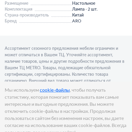
Размещение
Настольное
Комплектация
Лампа - 2 шт.
Страна-производитель
Китай
Бренд
ARO
Ассортимент сезонного предложения мебели ограничен и
может отличаться в Вашем ТЦ. Уточняйте ассортимент,
наличие товаров, цены и другие подробности предложения в
Вашем ТЦ МЕТRО. Товары, подлежащие обязательной
сертификации, сертифицированы. Количество товара
ограничено. Внешний вид товара может отличаться от
изображения в рекламном материале. Для приобретения
Мы используем
cookie-файлы
, чтобы получать
алкогольной продукции для последующей реализации
статистику, которая помогает показывать вам самые
требуется алкогольная лицензия. Представлен пример
интересные и выгодные предложения. Вы можете
сервировки в стационарном торговом объекте.
отключить cookie-файлы в настройках. Продолжая
Цена:
1 998,99
₽
пользоваться сайтом без изменения настроек, вы даете
В корзину
согласие на использование ваших cookie-файлов. Всегда