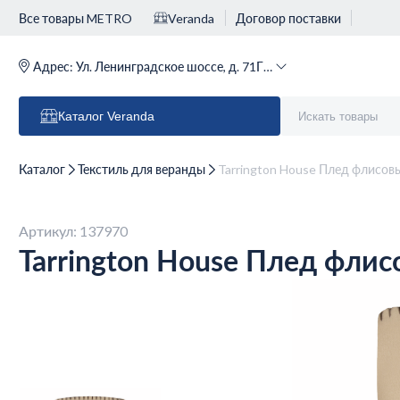
Все товары METRO
Veranda
Договор поставки
Адрес:
Ул. Ленинградское шоссе, д. 71Г (м. Речной вокзал)
Каталог
Veranda
Каталог
Текстиль для веранды
Tarrington House Плед флисов
Артикул: 137970
Tarrington House Плед фли