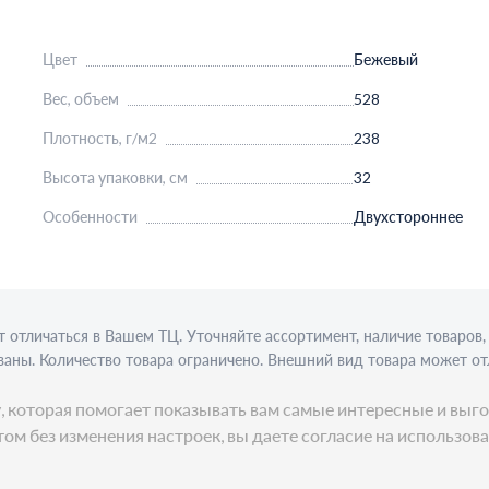
Цвет
Бежевый
Вес, объем
528
Плотность, г/м2
238
Высота упаковки, см
32
Особенности
Двухстороннее
 отличаться в Вашем ТЦ. Уточняйте ассортимент, наличие товаро
аны. Количество товара ограничено. Внешний вид товара может от
ции требуется алкогольная лицензия. Представлен пример сервиро
ку, которая помогает показывать вам самые интересные и в
ом без изменения настроек, вы даете согласие на использов