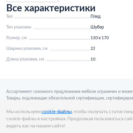
Все характеристики
Тип
Плед
Тип упаковки
Шубер
Размер, см
130 х 170
Ширина упаковки, см
22
Длина упаковки, см
10
Ассортимент сезонного предложения мебели ограничен и может
Товары, подлежащие обязательной сертификации, сертифициров
приобретения алкогольной продукции для последующей реализа
Мы используем
cookie-файлы
, чтобы получать статисти
cookie-файлы в настройках. Продолжая пользоваться сайт
видеть вас на нашем сайте!
© METRO Cash and Carry Russia, 2026