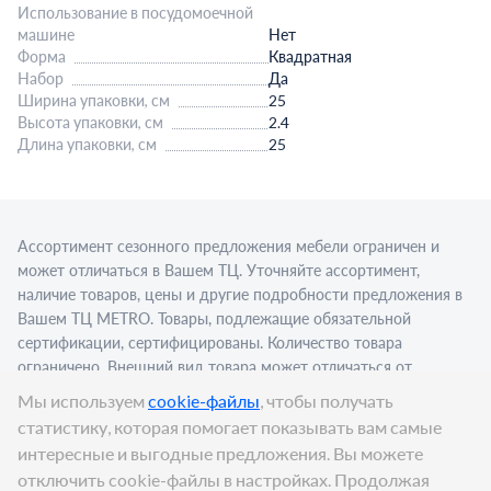
Использование в посудомоечной
машине
Нет
Форма
Квадратная
Набор
Да
Ширина упаковки, см
25
Высота упаковки, см
2.4
Длина упаковки, см
25
Ассортимент сезонного предложения мебели ограничен и
может отличаться в Вашем ТЦ. Уточняйте ассортимент,
наличие товаров, цены и другие подробности предложения в
Вашем ТЦ МЕТRО. Товары, подлежащие обязательной
сертификации, сертифицированы. Количество товара
ограничено. Внешний вид товара может отличаться от
изображения в рекламном материале. Для приобретения
Мы используем
cookie-файлы
, чтобы получать
алкогольной продукции для последующей реализации
статистику, которая помогает показывать вам самые
требуется алкогольная лицензия. Представлен пример
интересные и выгодные предложения. Вы можете
сервировки в стационарном торговом объекте.
отключить cookie-файлы в настройках. Продолжая
Цена:
249