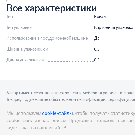
Все характеристики
Тип
Бокал
Тип упаковки
Картонная упаковка
Использование в посудомоечной машине
Да
Ширина упаковки, см
8.5
Длина упаковки, см
8.5
Ассортимент сезонного предложения мебели ограничен и может
Товары, подлежащие обязательной сертификации, сертифициров
приобретения алкогольной продукции для последующей реализа
Мы используем
cookie-файлы
, чтобы получать статисти
cookie-файлы в настройках. Продолжая пользоваться сайт
видеть вас на нашем сайте!
© METRO Cash and Carry Russia, 2026