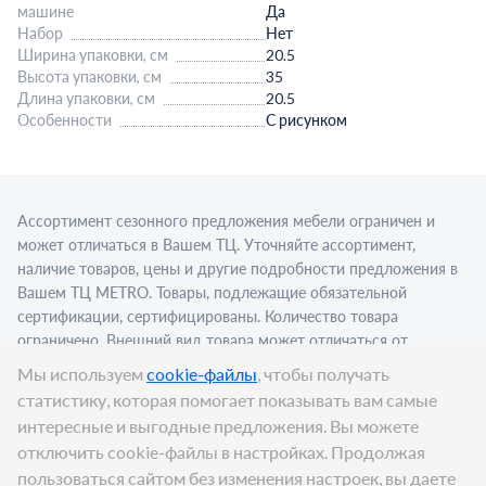
машине
Да
Набор
Нет
Ширина упаковки, см
20.5
Высота упаковки, см
35
Длина упаковки, см
20.5
Особенности
С рисунком
Ассортимент сезонного предложения мебели ограничен и
может отличаться в Вашем ТЦ. Уточняйте ассортимент,
наличие товаров, цены и другие подробности предложения в
Вашем ТЦ МЕТRО. Товары, подлежащие обязательной
сертификации, сертифицированы. Количество товара
ограничено. Внешний вид товара может отличаться от
изображения в рекламном материале. Для приобретения
Мы используем
cookie-файлы
, чтобы получать
алкогольной продукции для последующей реализации
статистику, которая помогает показывать вам самые
требуется алкогольная лицензия. Представлен пример
интересные и выгодные предложения. Вы можете
сервировки в стационарном торговом объекте.
отключить cookie-файлы в настройках. Продолжая
Цена:
1 625,65
₽
пользоваться сайтом без изменения настроек, вы даете