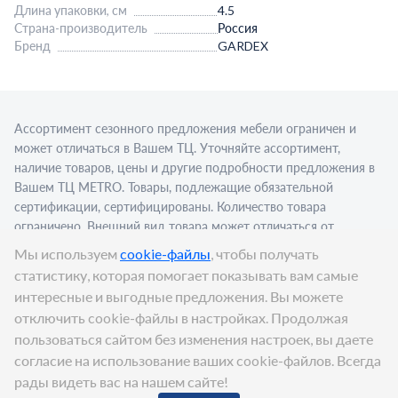
Длина упаковки, см
4.5
Страна-производитель
Россия
Бренд
GARDEX
Ассортимент сезонного предложения мебели ограничен и
может отличаться в Вашем ТЦ. Уточняйте ассортимент,
наличие товаров, цены и другие подробности предложения в
Вашем ТЦ МЕТRО. Товары, подлежащие обязательной
сертификации, сертифицированы. Количество товара
ограничено. Внешний вид товара может отличаться от
изображения в рекламном материале. Для приобретения
Мы используем
cookie-файлы
, чтобы получать
алкогольной продукции для последующей реализации
статистику, которая помогает показывать вам самые
требуется алкогольная лицензия. Представлен пример
интересные и выгодные предложения. Вы можете
сервировки в стационарном торговом объекте.
отключить cookie-файлы в настройках. Продолжая
Цена:
279
₽
пользоваться сайтом без изменения настроек, вы даете
В корзину
согласие на использование ваших cookie-файлов. Всегда
рады видеть вас на нашем сайте!