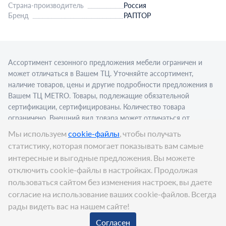
Страна-производитель
Россия
Бренд
РАПТОР
Ассортимент сезонного предложения мебели ограничен и
может отличаться в Вашем ТЦ. Уточняйте ассортимент,
наличие товаров, цены и другие подробности предложения в
Вашем ТЦ МЕТRО. Товары, подлежащие обязательной
сертификации, сертифицированы. Количество товара
ограничено. Внешний вид товара может отличаться от
изображения в рекламном материале. Для приобретения
Мы используем
cookie-файлы
, чтобы получать
алкогольной продукции для последующей реализации
статистику, которая помогает показывать вам самые
требуется алкогольная лицензия. Представлен пример
интересные и выгодные предложения. Вы можете
сервировки в стационарном торговом объекте.
отключить cookie-файлы в настройках. Продолжая
Цена:
149
₽
пользоваться сайтом без изменения настроек, вы даете
В корзину
согласие на использование ваших cookie-файлов. Всегда
рады видеть вас на нашем сайте!
© METRO Cash and Carry Russia, 2026
Согласен
Корзина