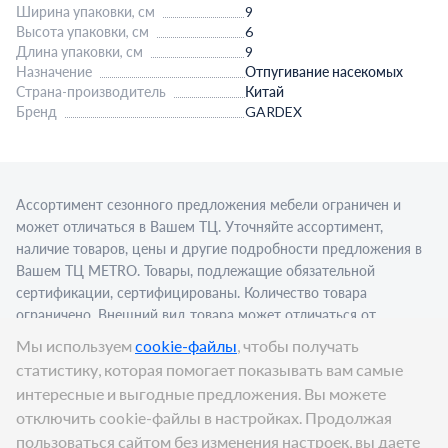
Ширина упаковки, см
9
Высота упаковки, см
6
Длина упаковки, см
9
Назначение
Отпугивание насекомых
Страна-производитель
Китай
Бренд
GARDEX
Ассортимент сезонного предложения мебели ограничен и
может отличаться в Вашем ТЦ. Уточняйте ассортимент,
наличие товаров, цены и другие подробности предложения в
Вашем ТЦ МЕТRО. Товары, подлежащие обязательной
сертификации, сертифицированы. Количество товара
ограничено. Внешний вид товара может отличаться от
изображения в рекламном материале. Для приобретения
Мы используем
cookie-файлы
, чтобы получать
алкогольной продукции для последующей реализации
статистику, которая помогает показывать вам самые
требуется алкогольная лицензия. Представлен пример
интересные и выгодные предложения. Вы можете
сервировки в стационарном торговом объекте.
отключить cookie-файлы в настройках. Продолжая
Цена:
399
₽
пользоваться сайтом без изменения настроек, вы даете