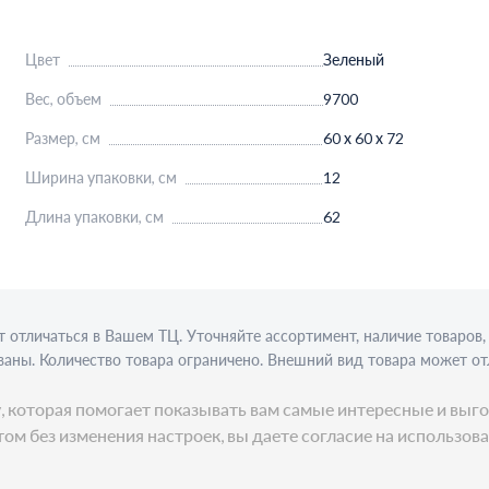
Цвет
Зеленый
Вес, объем
9700
Размер, см
60 х 60 х 72
Ширина упаковки, см
12
Длина упаковки, см
62
 отличаться в Вашем ТЦ. Уточняйте ассортимент, наличие товаро
аны. Количество товара ограничено. Внешний вид товара может от
ции требуется алкогольная лицензия. Представлен пример сервиро
ку, которая помогает показывать вам самые интересные и в
ом без изменения настроек, вы даете согласие на использов