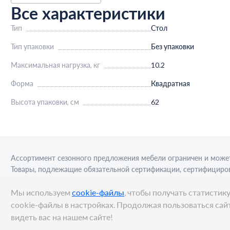
Все характеристики
Тип
Стол
Тип упаковки
Без упаковки
Максимальная нагрузка, кг
10.2
Форма
Квадратная
Высота упаковки, см
62
Ассортимент сезонного предложения мебели ограничен и может
Товары, подлежащие обязательной сертификации, сертифициров
приобретения алкогольной продукции для последующей реализа
Мы используем
cookie-файлы
, чтобы получать статисти
cookie-файлы в настройках. Продолжая пользоваться сайт
видеть вас на нашем сайте!
© METRO Cash and Carry Russia, 2026