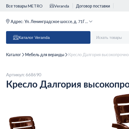
Все товары METRO
Veranda
Договор поставки
Адрес:
Ул. Ленинградское шоссе, д. 71Г (м. Речной вокзал)
Каталог
Veranda
Каталог
Мебель для веранды
Кресло Далгория высокопрочное
Артикул: 668690
Кресло Далгория высокопро