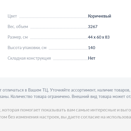
Цвет
Коричневый
Вес, объем
3267
Размер, см
44 х 60 х 83
Высота упаковки, см
140
Складная конструкция
Нет
 отличаться в Вашем ТЦ. Уточняйте ассортимент, наличие товаро
аны. Количество товара ограничено. Внешний вид товара может от
ции требуется алкогольная лицензия. Представлен пример сервиро
ку, которая помогает показывать вам самые интересные и в
ом без изменения настроек, вы даете согласие на использов