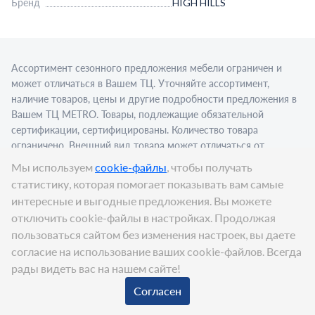
Бренд
HIGH HILLS
Ассортимент сезонного предложения мебели ограничен и
может отличаться в Вашем ТЦ. Уточняйте ассортимент,
наличие товаров, цены и другие подробности предложения в
Вашем ТЦ МЕТRО. Товары, подлежащие обязательной
сертификации, сертифицированы. Количество товара
ограничено. Внешний вид товара может отличаться от
изображения в рекламном материале. Для приобретения
Мы используем
cookie-файлы
, чтобы получать
алкогольной продукции для последующей реализации
статистику, которая помогает показывать вам самые
требуется алкогольная лицензия. Представлен пример
интересные и выгодные предложения. Вы можете
сервировки в стационарном торговом объекте.
отключить cookie-файлы в настройках. Продолжая
Цена:
1 259
₽
пользоваться сайтом без изменения настроек, вы даете
В корзину
согласие на использование ваших cookie-файлов. Всегда
рады видеть вас на нашем сайте!
© METRO Cash and Carry Russia, 2026
Согласен
Корзина