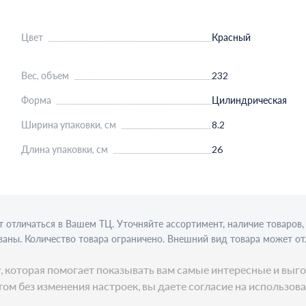
Цвет
Красный
Вес, объем
232
Форма
Цилиндрическая
Ширина упаковки, см
8.2
Длина упаковки, см
26
 отличаться в Вашем ТЦ. Уточняйте ассортимент, наличие товаро
аны. Количество товара ограничено. Внешний вид товара может от
ции требуется алкогольная лицензия. Представлен пример сервиро
ку, которая помогает показывать вам самые интересные и в
ом без изменения настроек, вы даете согласие на использов