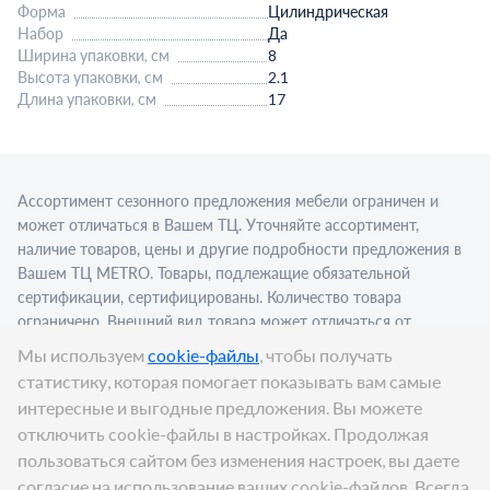
Форма
Цилиндрическая
Набор
Да
Ширина упаковки, см
8
Высота упаковки, см
2.1
Длина упаковки, см
17
Ассортимент сезонного предложения мебели ограничен и
может отличаться в Вашем ТЦ. Уточняйте ассортимент,
наличие товаров, цены и другие подробности предложения в
Вашем ТЦ МЕТRО. Товары, подлежащие обязательной
сертификации, сертифицированы. Количество товара
ограничено. Внешний вид товара может отличаться от
изображения в рекламном материале. Для приобретения
Мы используем
cookie-файлы
, чтобы получать
алкогольной продукции для последующей реализации
статистику, которая помогает показывать вам самые
требуется алкогольная лицензия. Представлен пример
интересные и выгодные предложения. Вы можете
сервировки в стационарном торговом объекте.
отключить cookie-файлы в настройках. Продолжая
Цена:
119,96
₽
пользоваться сайтом без изменения настроек, вы даете
В корзину
согласие на использование ваших cookie-файлов. Всегда