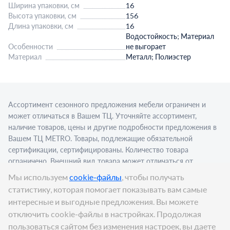
Ширина упаковки, см
16
Высота упаковки, см
156
Длина упаковки, см
16
Водостойкость; Материал
Особенности
не выгорает
Материал
Металл; Полиэстер
Ассортимент сезонного предложения мебели ограничен и
может отличаться в Вашем ТЦ. Уточняйте ассортимент,
наличие товаров, цены и другие подробности предложения в
Вашем ТЦ МЕТRО. Товары, подлежащие обязательной
сертификации, сертифицированы. Количество товара
ограничено. Внешний вид товара может отличаться от
изображения в рекламном материале. Для приобретения
Мы используем
cookie-файлы
, чтобы получать
алкогольной продукции для последующей реализации
статистику, которая помогает показывать вам самые
требуется алкогольная лицензия. Представлен пример
интересные и выгодные предложения. Вы можете
сервировки в стационарном торговом объекте.
отключить cookie-файлы в настройках. Продолжая
Цена:
3 999
₽
пользоваться сайтом без изменения настроек, вы даете