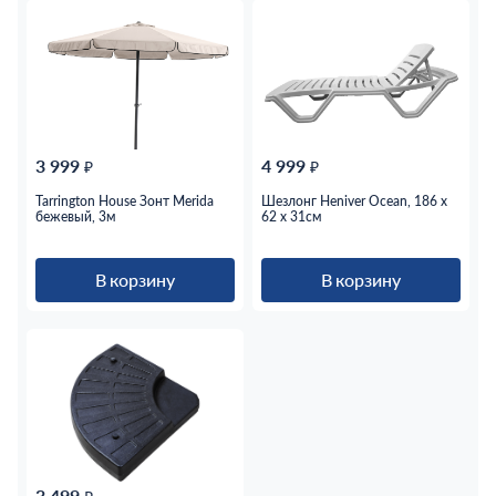
3 999
4 999
₽
₽
Tarrington House Зонт Merida
Шезлонг Heniver Ocean, 186 x
бежевый, 3м
62 x 31см
В корзину
В корзину
3 499