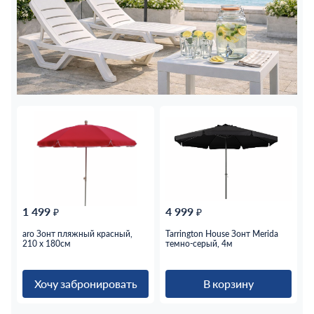
1 499
4 999
₽
₽
aro Зонт пляжный красный,
Tarrington House Зонт Merida
210 x 180см
темно-серый, 4м
Хочу забронировать
В корзину