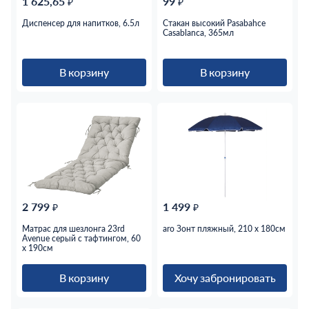
1 625,65
99
₽
₽
Диспенсер для напитков, 6.5л
Стакан высокий Pasabahce
Casablanca, 365мл
В корзину
В корзину
2 799
1 499
₽
₽
Матрас для шезлонга 23rd
aro Зонт пляжный, 210 x 180см
Avenue серый с тафтингом, 60
x 190см
В корзину
Хочу забронировать