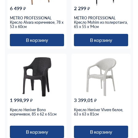
6 499
2 299
₽
₽
METRO PROFESSIONAL
METRO PROFESSIONAL
Кресло Alvara коричневое, 78 x
Кресло Mohim из полиротанга,
53 x 60см
65 x 55 x 94см
В корзину
В корзину
1 998,99
3 399,01
₽
₽
Кресло Heniver Bono
Кресло Heniver Vivere белое,
коричневое, 85 x 62 x 61см
63 x 63 x 81см
В корзину
В корзину