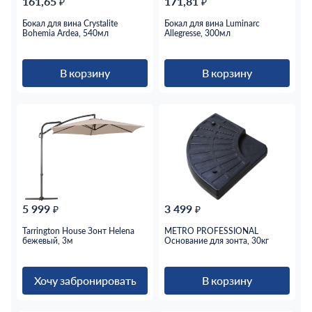
161,65
171,81
₽
₽
Бокал для вина Crystalite
Бокал для вина Luminarc
Bohemia Ardea, 540мл
Allegresse, 300мл
В корзину
В корзину
5 999
3 499
₽
₽
Tarrington House Зонт Helena
METRO PROFESSIONAL
бежевый, 3м
Основание для зонта, 30кг
Хочу забронировать
В корзину